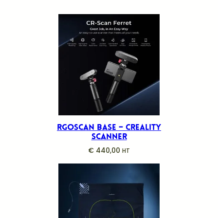
Rgoscan Base – Creality
Scanner
€
440,00
HT